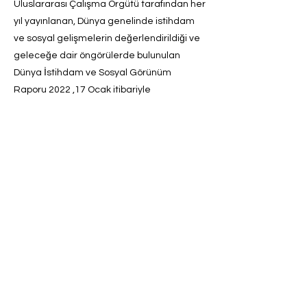
Uluslararası Çalışma Örgütü tarafından her
yıl yayınlanan, Dünya genelinde istihdam
ve sosyal gelişmelerin değerlendirildiği ve
geleceğe dair öngörülerde bulunulan
Dünya İstihdam ve Sosyal Görünüm
Raporu 2022 ,17 Ocak itibariyle
yayınlanmıştır.
ILO, işgücü piyasasının 2022 yılında
toparlanması olasılığına ilişkin tahminlerini
aşağıya çekerek, pandemi öncesine göre
52 milyon tam zamanlı işgücü kaybı
olacağını belirtmektedir. Örgüt’ün Mayıs
2021’de yayınladığı bir önceki tam yıllık
tahminlerine göre, 26 milyon tam zamanlı
işe eşdeğer açık bekleniyordu.
Previous
Next