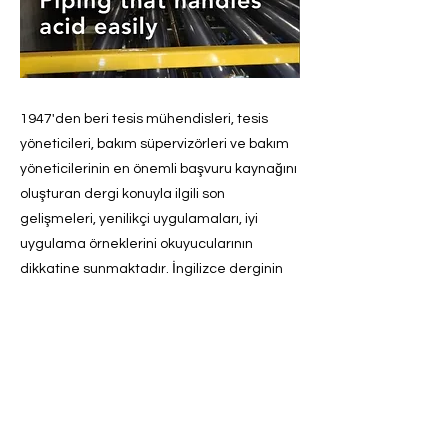
1947'den beri tesis mühendisleri, tesis
yöneticileri, bakım süpervizörleri ve bakım
yöneticilerinin en önemli başvuru kaynağını
oluşturan dergi konuyla ilgili son
gelişmeleri, yenilikçi uygulamaları, iyi
uygulama örneklerini okuyucularının
dikkatine sunmaktadır. İngilizce derginin
dijital sayısına
https://www.plantengineering.com/magazi
ne/
linkten ücretsiz olarak
ulaşılabilmektedir.
Önceki
Sonraki