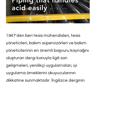
1947'den beri tesis mühendisleri, tesis
yöneticileri, bakım süpervizörleri ve bakım
yöneticilerinin en önemli başvuru kaynağını
oluşturan dergi konuyla ilgili son
gelişmeleri, yenilikçi uygulamaları, iyi
uygulama örneklerini okuyucularının
dikkatine sunmaktadır. İngilizce derginin
dijital sayısına
https://www.plantengineering.com/magazi
ne/
linkten ücretsiz olarak
ulaşılabilmektedir.
Önceki
Sonraki