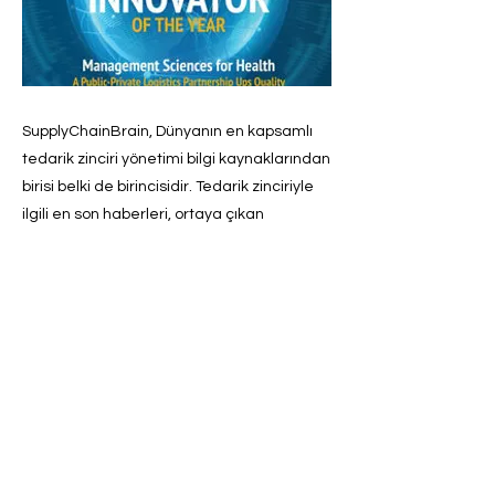
SupplyChainBrain, Dünyanın en kapsamlı
tedarik zinciri yönetimi bilgi kaynaklarından
birisi belki de birincisidir. Tedarik zinciriyle
ilgili en son haberleri, ortaya çıkan
trendleri, teknolojileri ve en iyi
uygulamaları, yenilikçi fikirleri takip
edebileceğiniz bir web sitesi ve dergidir.
Önceki
Sonraki